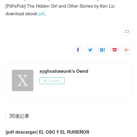
[Pdf/ePub] The Hidden Girl and Other Stories by Ken Liu
download ebook
pdf
,
xyghoshawunk's Ownd
フォロー
関連記事
{pdf descargar} EL OSO Y EL RUISEÑOR