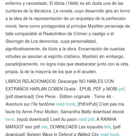
enfermo y necesitado, El idiota (1868) es sin duda una de las
cumbres de la literatura. La novela, cuyo desarrollo gira en torno
a la idea de la representación de un arquetipo de la perfección
moral, tiene como protagonista al príncipe Myshkin personaje de
talla comparable al Raskolnikov de Crimen y castigo o el
Stavrogin de Los demonios, cuya personalidad,
significativamente, da título a la obra. Encarnación de cuantas
virtudes se asocian al espíritu cristiano, Myshkin sin embargo,
paradójicamente, no logra más que desbaratar junto con la vida
propia, la de la mayoría de los que a él acuden.
LIBROS RELACIONADOS: Descargar NO HABLES CON
EXTRAÑOS HARLAN COBEN Gratis - EPUB, PDF y MOBI
pdf
,
{pdf download} One Piece - Édition originale - Tome 46 -
Aventure sur l'île fantôme
read book
, [Pdf/ePub] C'est pas ma
faute by Anne-Fleur Multon, Samantha Bailly download ebook
here
, {epub download} L’oeil du paon
read pdf
, A RAINHA
MARGOT leer pdf
site
, DOWNLOADS Les loyautés
link
, {pdf
download} Sixteen Ways to Defend a Walled City
read book
,